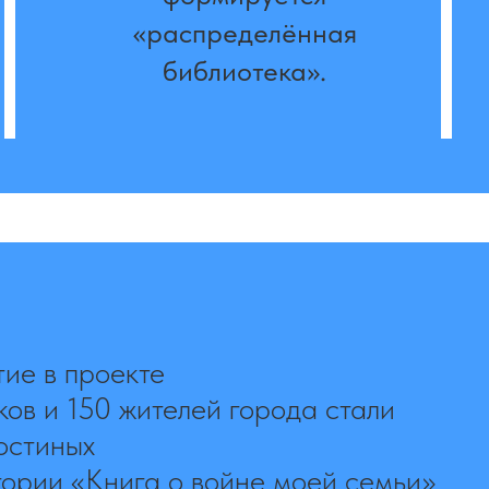
«распределённая
библиотека».
тие в проекте
ков и 150 жителей города стали
остиных
тории «Книга о войне моей семьи»