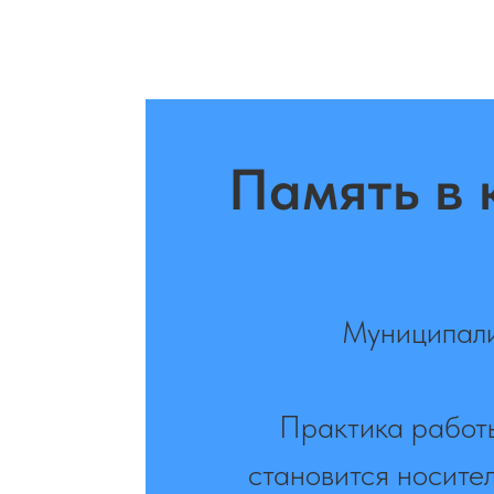
Память в 
Муниципали
Практика работы
становится носите