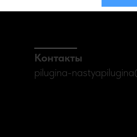
Контакты
pilugina-nastyapilugin