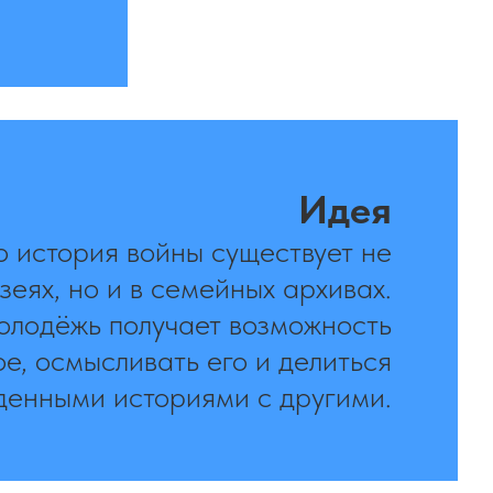
Идея
о история войны существует не
зеях, но и в семейных архивах.
олодёжь получает возможность
е, осмысливать его и делиться
денными историями с другими.