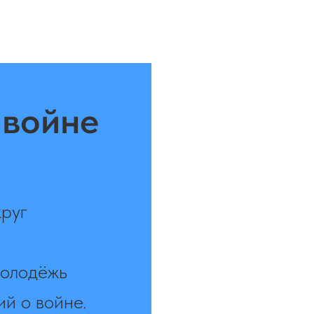
 войне
руг
молодёжь
й о войне.